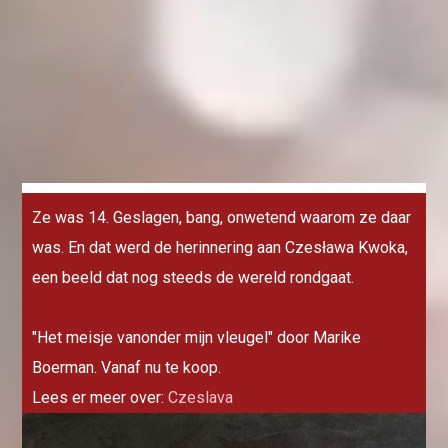
Ze was 14. Geslagen, bang, onwetend waarom ze daar
was. En dat werd de herinnering aan Czesława Kwoka,
een beeld dat nog steeds de wereld rondgaat.
"Het meisje vanonder mijn vleugel" door Marike
Boerman. Vanaf nu te koop.
Lees er meer over:
Czeslava